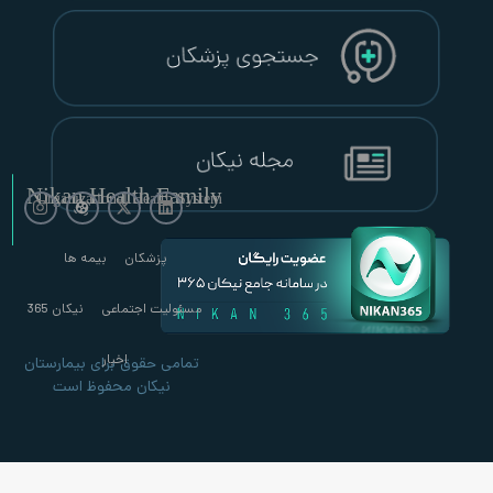
Nikan Health Family
Organizational Health System
پزشکان
بیمه ها
مسئولیت اجتماعی
نیکان 365
اخبار
تمامی حقوق برای بیمارستان
نیکان محفوظ است