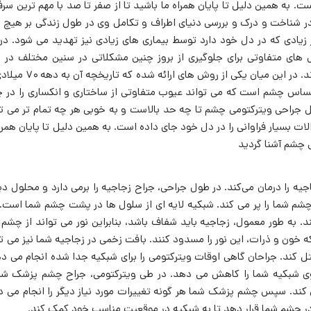
ت. به همین دلیل تا پایان همراه ما باشید تا از صفر تا صد با مهم ترین سر
 شناخت و درک و بررسی دنیای اطراف و تکامل وی در طول زندگی بر هیچ
یادی که در دل خود دارد توسط بیماری ‌های زیادی نیز تهدید می شود. در
 های متفاوتی برای جلوگیری از بروز چنین مشکلاتی در سنین مختلف در اف
متفاوت ابداع کنند و به مقابله با این آسیب های بسیار خطرناک برخیزند. در این میان یکی
ساس چشم است که می ‌تواند عیوب متفاوتی از ساختاری و انکساری را در 
 جراحی ویترکتومی چشم تا چه حد بالاست و به خوبی هر چه تمام تر می تو
 بسیار فراوانی را در دل خود جای داده است. به همین دلیل تا پایان همراه
 چشم آشنا گردید
را درمان می‌کند. در طول جراحی، جراح زجاجیه را برمی دارد و محلول دی
چشم شما را پر می کند. شبکیه لایه ای از سلول ها در پشت چشم شما است. 
د. به طور معمول، زجاجیه باید شفاف باشد، بنابراین نور می تواند از چشم 
خون و ذرات، این نور را مسدود کنند. بافت زخمی در زجاجیه شما نیز می تو
مختل کند. جراحان گاهی اوقات ویترکتومی را برای شبکیه جدا شده انجام می د
 شبکیه شما را کاهش می دهد. در طی ویترکتومی، جراح چشم پزشک شما
کند. سپس چشم پزشک شما هر گونه تغییرات مورد نیاز دیگر را انجام می د
 در چشم شما قرار دهد تا به شبکیه در موقعیت مناسب خود کمک کند.