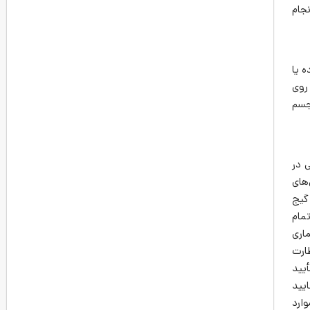
جام
 یا
روی
جسم
 در
‌های
گیج
تمام
اری
اکسیژن برای نظارت
یید
یید
در موارد