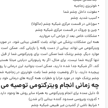
• جداشدگی شبکیه
• خونریزی زجاجیه
• عفونت داخل چشم شما
• آسیب شدید چشم
• سوراخی در قسمت مرکزی شبکیه چشم (ماکولا)
• چین و چروک در قسمت مرکزی شبکیه چشم
• مشکلات خاص بعد از جراحی آب مروارید
همه این مشکلات پزشکی می تواند باعث کاهش بینایی شود. در صورت عدم
ویترکتومی می تواند بینایی از دست رفته را بازیابی کند. ممکن است 
موارد دیگر، چشم پزشک شما ممکن است برای ویترکتومی شما از قبل ب
تنها گزینه شما نیست. برای مثال، اگر به رتینوپاتی دیابتی مبتلا ه
کند. اگر شبکیه جدا شده دارید، ممکن است بتوانید لیزر درمانی یا ر
پیچیده دارید، یا اگر وضعیت چشم شما باعث خونریزی در زجاجیه شما
چشم پزشک خود در مورد مزایا و خطرات همه گزینه های درمانی خود بپ
چه زمانی انجام ویترکتومی توصیه می
۵ دلیل عمده برای انجام ویترکتومی به همراه سایر روش ها وجود دارد:
• کدورت ویروسی مسدود کننده بینایی (ابر شدن)
• شرایط ناشی از کشیدن غیر طبیعی شبکیه چشم