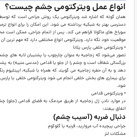
انواع عمل ویترکتومی چشم چیست؟
همان گونه که اشاره شد ویترکتومی یک روش جراحی است که توسط م
دسترسی بهتر به شبکیه برداشته می شود. این امکان را برای انواع ترم
سوراخ های ماکولا فراهم می کند. پس از اتمام جراحی، ممکن است محل
موقعیت خود نگه دارد. ویترکتومی انواع مختلفی دارد که مهم ترین آن ها 
• ویترکتومی خلفی پارس پلانا
تصور می‌شود که زجاجیه به عنوان چارچوب یا پشتیبان لایه ‌های چشم 
بزرگسالی شفاف است و چشم را از جلو یا قدامی (عدسی عنبیه) به پش
دهد و به آن حفره زجاجیه می گویند که همراه با شبکیه، اپیتلیوم 
برای بیماری های بخش خلفی انجام می شود ویترکتومی خلفی یا پارس
شود.
• ویترکتومی قدامی
در موارد نادر، ژل زجاجیه از طریق مردمک به فضای قدامی (جلو) چ
اتفاق بیفتد:
دنبال ضربه (آسیب چشم)
جراحی پیچیده آب مروارید، قرنیه یا گلوکوم
مشکلات لنز