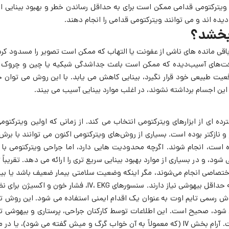
ویترکتومی قدامی ممکن است برای به حداقل رساندن خطر و بهبود بینایی ان
ده اند و می توانند ویترکتومی قدامی را انجام دهند.
 بخشد؟
اقی مانده های ناشی از عفونت یا التهاب که ممکن است تصویر را مسدود کرده
 بافت‌های آسیب‌دیده که ممکن است باعث جداشدگی شبکیه یا چین و چروک 
قعیت طبیعی خود قرار نگیرد، بینایی کاهش می یابد. با این روش می توان 
این اجسام برداشته نشوند، در اغلب موارد بینایی آسیب می بیند.
ده ای از ابزارهای ویترکتومی انتخاب می کند. از زمانی که اولین ویترکتومی
 و نازکتر بوده است. بسیاری از روش‌های ویترکتومی اکنون می‌ توانند با برش
مژه است، انجام شوند. اگرچه محدودیت هایی دارد، اما جراحی ویترکتومی با 
شود، و در بسیاری از موارد بهبود بینایی سریع تری را ارائه می دهد. تقریباً 
 اختصاصی انجام می‌شوند، مگر اینکه وضعیت سلامتی بیمار ضعیف باشد یا بیم
شدیدی داشته باشد. آنها درد کمی دارند یا بدون درد هستند و فقط به حداقل بیهوشی نیاز دارند. سنسورهای IV، EKG، فشار خون و 
 روش رسمی تایم اوت به عنوان یک اقدام ایمنی استفاده می شود. این روش تأ
 شود، صحیح است. این اطلاعات توسط کارکنان جراحی، پرستاری و بیهوشی تا
می شود. چشم بی حس می شود بنابراین بیمار در طول عمل راحت است. آرام بخش IV (که معمولاً به آن خواب گرگ و میش گفته می شود)، یا 