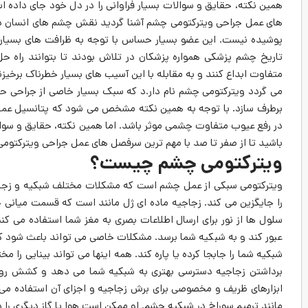
همین نکته، حقایق و سوالات بسیار فراوانی را در دل خود جای داده اس
های عمل جراحی ویترکتومی چشم آشنا گردید نقش چشم های انسان در
پوشیده نیست. این عضو بسیار حساس با توجه به ظرافت های بسیار ز
تاریخ چشم پزشکی همواره پزشکان در تلاش بودند تا بتوانند راه حل
می گردد ویترکتومی چشم نام دار.د که سبک بسیار خاصی از جراحی ح
برطرف سازد. با توجه به همین نکته مشخص می‌ شود که پتانسیل عمل
در رفع عیوب متفاوت چشمی موثر باشد. اما همین نکته، حقایق و سوالات
باشید تا از صفر تا صد با مهم ترین سرفصل های عمل جراحی ویترکتومی
ویترکتومی چشم چیست؟
ویترکتومی سبکی از عمل چشم است که مشکلات مختلف شبکیه و زجاجیه 
را جایگزین می کند. زجاجیه ماده ای ژل مانند است که قسمت میانی 
سلول ها از نور برای ارسال اطلاعات بصری به مغز شما استفاده می کنن
عبور کند و به شبکیه شما برسد. مشکلات خاصی می تواند باعث شود که 
شبکیه شما را جابجا کرده یا پاره کند. همه اینها می تواند بینایی را 
برداشتن زجاجیه دسترسی بهتری به شبکیه شما می دهد و کشش روی
ابزارهای ظریف و مخصوصی برای برش زجاجیه و اجزای آن استفاده می 
مانند ترمیم سوراخ در شبکیه چشم. او ممکن است هوا یا گاز دیگری را