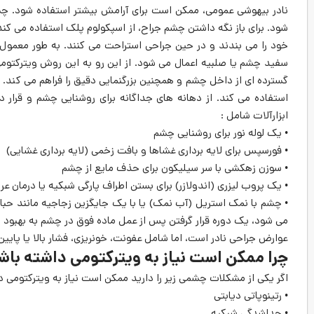
نادر بیهوشی عمومی، ممکن است برای آرامش بیشتر استفاده شود. چ
شود. برای باز نگه داشتن چشم جراح، از اسپکولوم پلک استفاده می ک
خود را می بندند و در حین جراحی استراحت می کنند. به طور معمو
سفید چشم یا صلبیه اعمال می شود. از این رو به این روش ویترکتو
گسترده ای از داخل چشم و همچنین بزرگنمایی دقیق را فراهم می کند. ج
استفاده می کند. از دهانه های جداگانه برای روشنایی چشم و قرا
ابزارآلات شامل :
• یک لوله نور برای روشنایی چشم
• فورسپس برای لایه برداری غشاها و بافت زخمی (لایه برداری غشایی)
• سوزن زهکشی با سر سیلیکون برای حذف مایع از چشم
• یک پروب لیزری (اندولازر) برای بستن اطراف پارگی شبکیه یا درمان 
• چشم با نمک استریل (آب نمک) یا با یک جایگزین زجاجیه مانند حبا
می شود، یک دوره قرار گرفتن پس از عمل ماده فوق در چشم به بهبود
عوارض جراحی نادر است، اما شامل عفونت، خونریزی، فشار بالا یا پای
چرا ممکن است نیاز به ویترکتومی داشته باش
اگر یکی از مشکلات چشمی زیر را دارید ممکن است نیاز به ویترکتومی د
• رتینوپاتی دیابتی