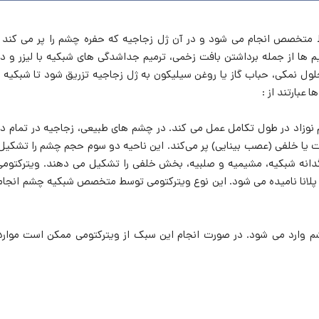
تخصص انجام می شود و در آن ژل زجاجیه که حفره چشم را پر می کند ب
یم ها از جمله برداشتن بافت زخمی، ترمیم جداشدگی های شبکیه با لیزر و در
ول نمکی، حباب گاز یا روغن سیلیکون به ژل زجاجیه تزریق شود تا شبکیه را
عبارتند از :
نوزاد در طول تکامل عمل می‌ کند. در چشم ‌های طبیعی، زجاجیه در تمام دو
ت یا خلفی (عصب بینایی) پر می‌کند. این ناحیه دو سوم حجم چشم را تشکیل
رنگدانه شبکیه، مشیمیه و صلبیه، بخش خلفی را تشکیل می دهند. ویترکتومی
 پلانا نامیده می شود. این نوع ویترکتومی توسط متخصص شبکیه چشم انجام
شم وارد می شود. در صورت انجام این سبک از ویترکتومی ممکن است موارد 