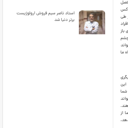
فصل
 کس
استاد ناصر سیم فروش ارولوژیست
 طی
برتر دنیا شد
راد
 از روش های ارائه شده که تاریخچه آن به دهه ۷۰ میلادی باز
چشم
اند
 ما
گری
این
شما
اند
هند.
 از
هد،