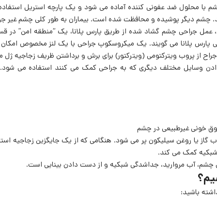
شم با محلول ضد عفونی کننده آماده می شود و یک پارچه استریل استفاده
ند. چشم دیگر پوشیده و محافظت شده است. بیماران به طور کلی چشم غیر جر
ل، عمل جراحی چشم گشاد شده از طریق پارس پلانا، یک “منطقه امن” در ق
می پارس پلانا می گویند. یک میکروسکوپ جراحی با یک لنز مخصوص امکان 
راح از پروب ویترکتومی (ویترکتور) برای برش و برداشتن ظریف زجاجیه ژل ما
ر دادن وسایل مختلف دیگری که به جراحی کمک می کنند استفاده می شود. 
عروق خونی غیرطبیعی در چشم
ب گاز یا روغن سیلیکون پر می شود. هنگامی که از یک جایگزین زجاجیه استف
 شبکیه کمک می کند.
ین چشم، آب مروارید، جداشدگی شبکیه و از دست دادن بینایی است.
یم؟
اشته باشید: