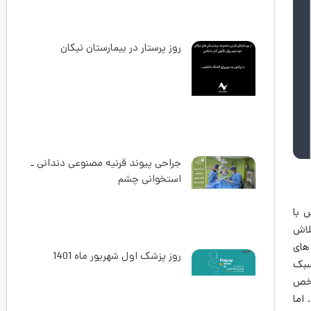
روز پرستار در بیمارستان نیکان
جراحی پیوند قرنیه مصنوعی دندانی ـ
استخوانی چشم
 با
لاش
 های
روز پزشک اول شهریور ماه 1401
ر.د که سبک
شخص
اما