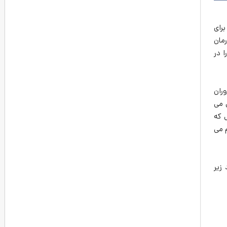
رای
مان
 در
ران
 می
 که
 می
زیر