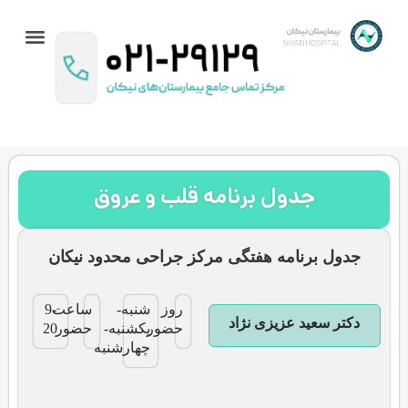
تماس با ما
داستان نیکان
راهنمای بیماران
برنامه پزشکان
ل برنامه قلب و عروق
مه هفتگی مرکز جراحی محدود نیکان
روز
شنبه-
ساعت
9-
زیزی نژاد
حضور
یکشنبه-
حضور
20
چهارشنبه