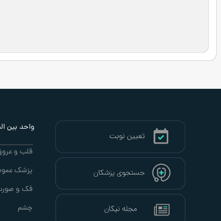
واحد بین الملل
قلب و عروق
پزشک عموم
فک و صور
چشم