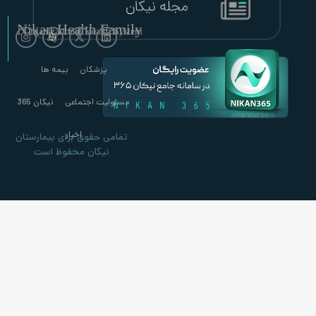
Nikan Health Family
Organizational Health System
پزشکان
بیمه ها
مسئولیت اجتماعی
نیکان 365
اخبار
تمامی حقوق برای بیمارستان
نیکان محفوظ است