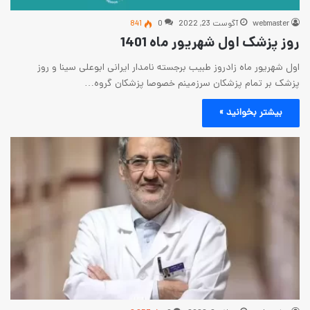
 2022
0
841
ریور ماه 1401
ز طبیب برجسته نامدار ایرانی ابوعلی سینا و روز
ان سرزمینم خصوصا پزشکان گروه…